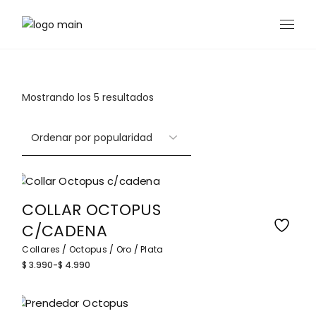
Skip
to
the
content
Ordenado
Mostrando los 5 resultados
por
popularidad
COLLAR OCTOPUS
C/CADENA
Collares
Octopus
Oro
Plata
$
3.990
-
$
4.990
Rango
de
precios:
desde
$ 3.990
hasta