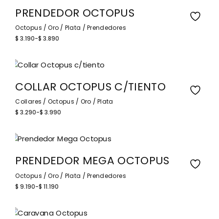
$ 4.990
PRENDEDOR OCTOPUS
Octopus
Oro
Plata
Prendedores
$
3.190
-
$
3.890
Rango
de
precios:
desde
$ 3.190
hasta
$ 3.890
COLLAR OCTOPUS C/TIENTO
Collares
Octopus
Oro
Plata
$
3.290
-
$
3.990
Rango
de
precios:
desde
$ 3.290
hasta
$ 3.990
PRENDEDOR MEGA OCTOPUS
Octopus
Oro
Plata
Prendedores
$
9.190
-
$
11.190
Rango
de
precios:
desde
$ 9.190
hasta