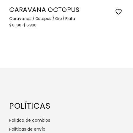
$ 11.190
CARAVANA OCTOPUS
Caravanas
Octopus
Oro
Plata
$
6.190
-
$
6.890
Rango
de
precios:
desde
$ 6.190
hasta
$ 6.890
POLÍTICAS
Política de cambios
Politicas de envío